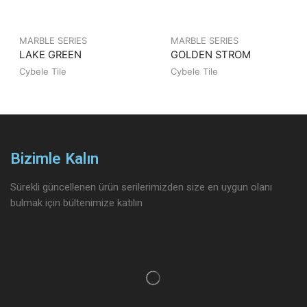
MARBLE SERIES
MARBLE SERIES
LAKE GREEN
GOLDEN STROM
Cybele Tile
Cybele Tile
Bizimle Kalın
Sürekli güncellenen ürün serilerimizden size en uygun olanı
bulmak için bültenimize katılın