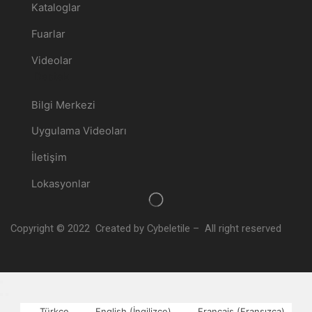
Kataloglar
Fuarlar
Videolar
Destek
Bilgi Merkezi
Uygulama Videoları
İletişim
Lokasyonlar
Copyright © 2022 Created by Cybeletile – All right reserved
Türkçe
English
(
İngilizce
)
Français
(
Fransızca
)